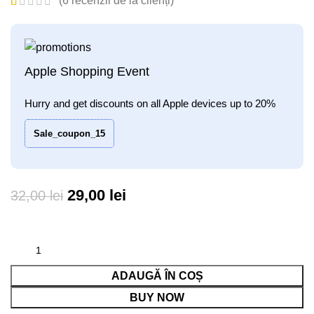
(
6
recenzii de la clienți)
Apple Shopping Event
Hurry and get discounts on all Apple devices up to 20%
Sale_coupon_15
Prețul
Prețul
29,00
lei
32,00
lei
inițial
curent
a
este:
fost:
29,00 lei.
ADAUGĂ ÎN COȘ
32,00 lei.
BUY NOW