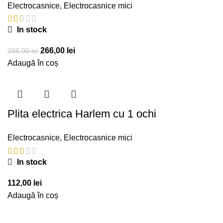
Electrocasnice
,
Electrocasnice mici
In stock
Prețul
Prețul
266,00
lei
286,00
lei
inițial
curent
Adaugă în coș
a
este:
fost:
266,00 lei.
286,00 lei.
Plita electrica Harlem cu 1 ochi
Electrocasnice
,
Electrocasnice mici
In stock
112,00
lei
Adaugă în coș