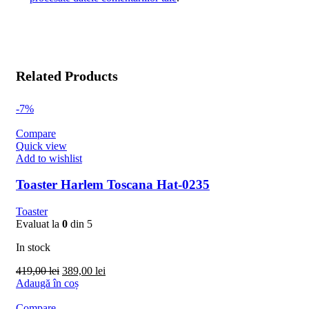
Related Products
-7%
Compare
Quick view
Add to wishlist
Toaster Harlem Toscana Hat-0235
Toaster
Evaluat la
0
din 5
In stock
Prețul
Prețul
419,00
lei
389,00
lei
inițial
curent
Adaugă în coș
a
este:
fost:
389,00 lei.
Compare