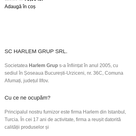
inițial
curent
Adaugă în coș
a
este:
fost:
79,00 lei.
110,00 lei.
SC HARLEM GRUP SRL.
Societatea
Harlem Grup
s-a înființat în anul 2005, cu
sediul în Șoseaua București-Urziceni, nr. 36C, Comuna
Afumați, județul Ilfov.
Cu ce ne ocupăm?
Principalul nostru furnizor este firma Harlem din Istanbul,
Turcia. În cei 17 ani de activitate, firma a reușit datorită
calității produselor și