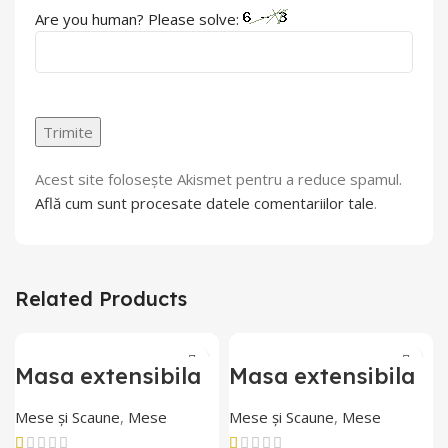
Are you human? Please solve:
Acest site folosește Akismet pentru a reduce spamul.
Află cum sunt procesate datele comentariilor tale
.
Related Products
Masa extensibila
Masa extensibila
din MDF acoperit
din MDF acoperit
cu sticla Parlayan
cu sticla Parlayan
Mese și Scaune
,
Mese
Mese și Scaune
,
Mese