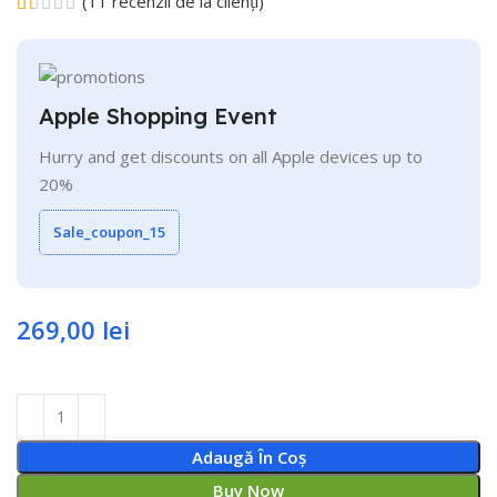
(
11
recenzii de la clienți)
Apple Shopping Event
Hurry and get discounts on all Apple devices up to
20%
Sale_coupon_15
269,00
lei
Adaugă În Coș
Buy Now