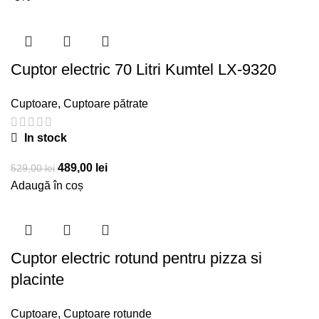
Cuptor electric 70 Litri Kumtel LX-9320
Cuptoare
,
Cuptoare pătrate
In stock
Prețul
Prețul
489,00
lei
529,00
lei
inițial
curent
Adaugă în coș
a
este:
fost:
489,00 lei.
529,00 lei.
Cuptor electric rotund pentru pizza si
placinte
Cuptoare
,
Cuptoare rotunde