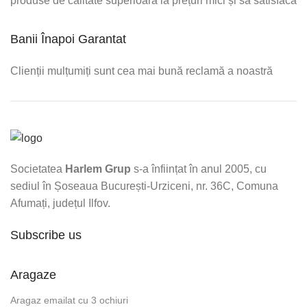
produse de calitate superioară la prețuri mici și să satisfacă
Banii Înapoi Garantat
Clienții mulțumiți sunt cea mai bună reclamă a noastră
Societatea
Harlem Grup
s-a înființat în anul 2005, cu
sediul în Șoseaua București-Urziceni, nr. 36C, Comuna
Afumați, județul Ilfov.
Subscribe us
Aragaze
Aragaz emailat cu 3 ochiuri