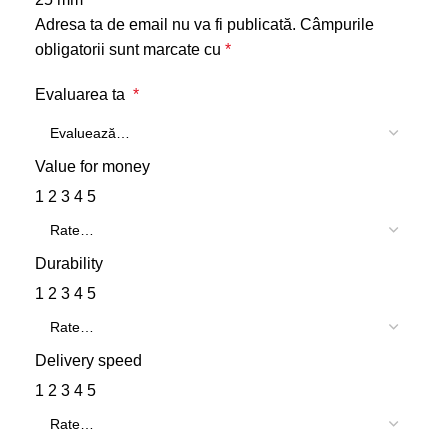
Adresa ta de email nu va fi publicată.
Câmpurile
obligatorii sunt marcate cu
*
Evaluarea ta
*
Value for money
1
2
3
4
5
Durability
1
2
3
4
5
Delivery speed
1
2
3
4
5