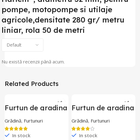
pompe, motopompe si utilaje
agricole,densitate 280 gr/ metru
liniar, rola 50 de metri
Nu există recenzii până acum.
Related Products
Furtun de gradina
Furtun de gradina
siliconat
siliconat
ramforsat cu
ramforsat cu
Grădină
,
Furtunuri
Grădină
,
Furtunuri
insertie textila
insertie textila
Harlem®, 1/2″,13
Harlem®, 1″,25
mm,rola 50 metri
mm,rola 25 metri
In stock
In stock