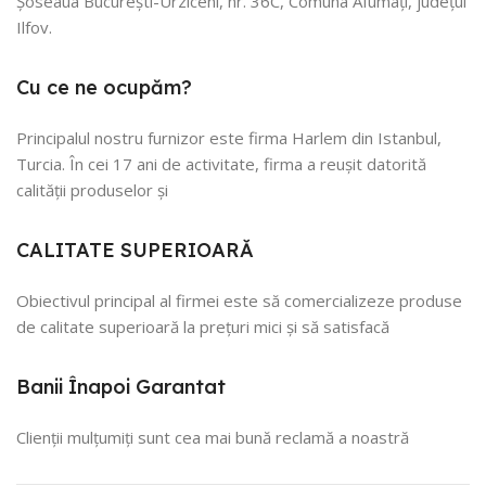
Șoseaua București-Urziceni, nr. 36C, Comuna Afumați, județul
Ilfov.
Cu ce ne ocupăm?
Principalul nostru furnizor este firma Harlem din Istanbul,
Turcia. În cei 17 ani de activitate, firma a reușit datorită
calității produselor și
CALITATE SUPERIOARĂ
Obiectivul principal al firmei este să comercializeze produse
de calitate superioară la prețuri mici și să satisfacă
Banii Înapoi Garantat
Clienții mulțumiți sunt cea mai bună reclamă a noastră