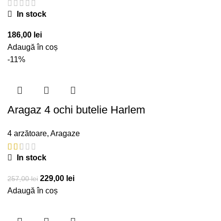
In stock
186,00
lei
Adaugă în coș
-11%
Aragaz 4 ochi butelie Harlem
4 arzătoare
,
Aragaze
In stock
Prețul
Prețul
229,00
lei
257,00
lei
inițial
curent
Adaugă în coș
a
este:
fost:
229,00 lei.