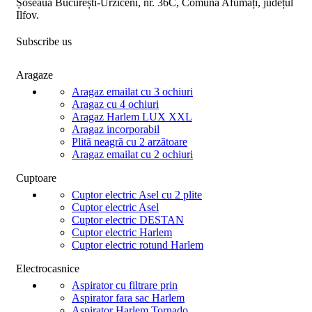
Șoseaua București-Urziceni, nr. 36C, Comuna Afumați, județul
Ilfov.
Subscribe us
Aragaze
Aragaz emailat cu 3 ochiuri
Aragaz cu 4 ochiuri
Aragaz Harlem LUX XXL
Aragaz incorporabil
Plită neagră cu 2 arzătoare
Aragaz emailat cu 2 ochiuri
Cuptoare
Cuptor electric Asel cu 2 plite
Cuptor electric Asel
Cuptor electric DESTAN
Cuptor electric Harlem
Cuptor electric rotund Harlem
Electrocasnice
Aspirator cu filtrare prin
Aspirator fara sac Harlem
Aspirator Harlem Tornado