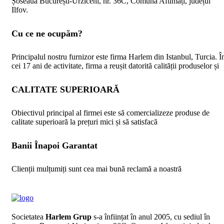
Șoseaua București-Urziceni, nr. 36C, Comuna Afumați, județul
Ilfov.
Cu ce ne ocupăm?
Principalul nostru furnizor este firma Harlem din Istanbul, Turcia. Î
cei 17 ani de activitate, firma a reușit datorită calității produselor și
CALITATE SUPERIOARĂ
Obiectivul principal al firmei este să comercializeze produse de
calitate superioară la prețuri mici și să satisfacă
Banii Înapoi Garantat
Clienții mulțumiți sunt cea mai bună reclamă a noastră
Societatea
Harlem Grup
s-a înființat în anul 2005, cu sediul în