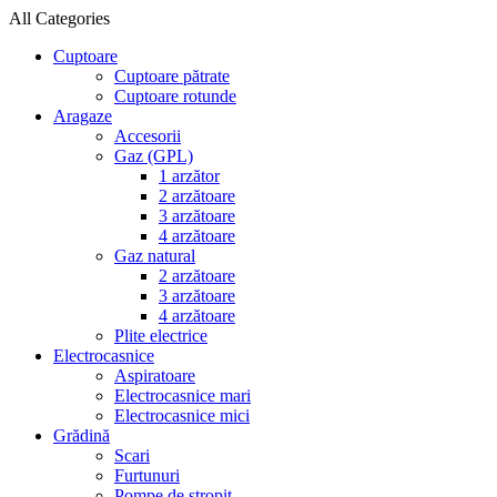
All Categories
Cuptoare
Cuptoare pătrate
Cuptoare rotunde
Aragaze
Accesorii
Gaz (GPL)
1 arzător
2 arzătoare
3 arzătoare
4 arzătoare
Gaz natural
2 arzătoare
3 arzătoare
4 arzătoare
Plite electrice
Electrocasnice
Aspiratoare
Electrocasnice mari
Electrocasnice mici
Grădină
Scari
Furtunuri
Pompe de stropit