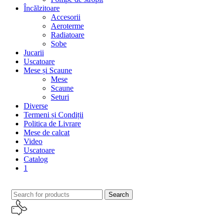
Încălzitoare
Accesorii
Aeroterme
Radiatoare
Sobe
Jucarii
Uscatoare
Mese și Scaune
Mese
Scaune
Seturi
Diverse
Termeni și Condiții
Politica de Livrare
Mese de calcat
Video
Uscatoare
Catalog
1
Search