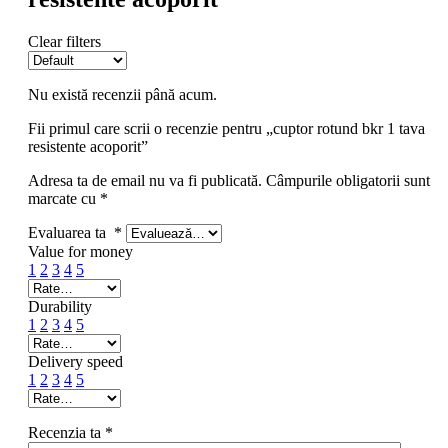
Clear filters
Nu există recenzii până acum.
Fii primul care scrii o recenzie pentru „cuptor rotund bkr 1 tava
resistente acoporit”
Adresa ta de email nu va fi publicată.
Câmpurile obligatorii sunt
marcate cu
*
Evaluarea ta
*
Value for money
1
2
3
4
5
Durability
1
2
3
4
5
Delivery speed
1
2
3
4
5
Recenzia ta
*