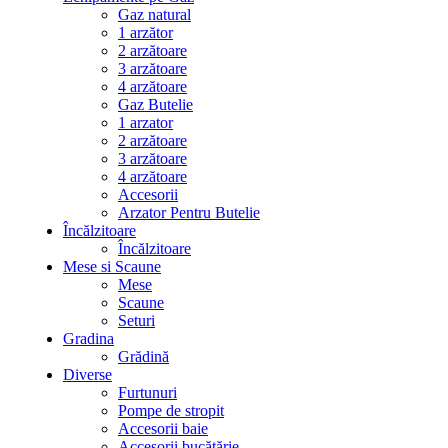
Gaz natural
1 arzător
2 arzătoare
3 arzătoare
4 arzătoare
Gaz Butelie
1 arzator
2 arzătoare
3 arzătoare
4 arzătoare
Accesorii
Arzator Pentru Butelie
Încălzitoare
Încălzitoare
Mese si Scaune
Mese
Scaune
Seturi
Gradina
Grădină
Diverse
Furtunuri
Pompe de stropit
Accesorii baie
Accesorii bucătărie