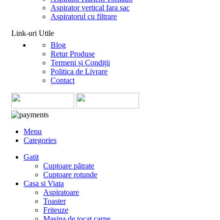
Aspirator vertical fara sac
Aspiratorul cu filtrare
Link-uri Utile
Blog
Retur Produse
Termeni și Condiții
Politica de Livrare
Contact
Menu
Categories
Gatit
Cuptoare pătrate
Cuptoare rotunde
Casa si Viata
Aspiratoare
Toaster
Friteuze
Masina de tocat carne