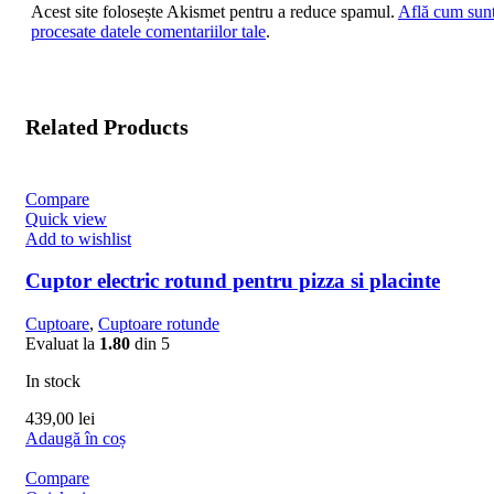
Acest site folosește Akismet pentru a reduce spamul.
Află cum sun
procesate datele comentariilor tale
.
Related Products
Compare
Quick view
Add to wishlist
Cuptor electric rotund pentru pizza si placinte
Cuptoare
,
Cuptoare rotunde
Evaluat la
1.80
din 5
In stock
439,00
lei
Adaugă în coș
Compare