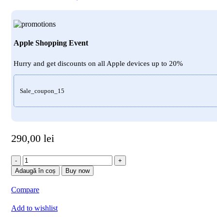
Apple Shopping Event
Hurry and get discounts on all Apple devices up to 20%
Sale_coupon_15
290,00
lei
Cantitate
cuptor
Adaugă în coș
Buy now
rotund
bkr
Compare
1
tava
Add to wishlist
resistente