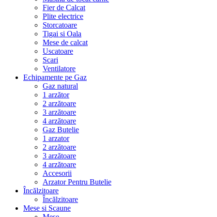
Fier de Calcat
Plite electrice
Storcatoare
Tigai si Oala
Mese de calcat
Uscatoare
Scari
Ventilatore
Echipamente pe Gaz
Gaz natural
1 arzător
2 arzătoare
3 arzătoare
4 arzătoare
Gaz Butelie
1 arzator
2 arzătoare
3 arzătoare
4 arzătoare
Accesorii
Arzator Pentru Butelie
Încălzitoare
Încălzitoare
Mese si Scaune
Mese