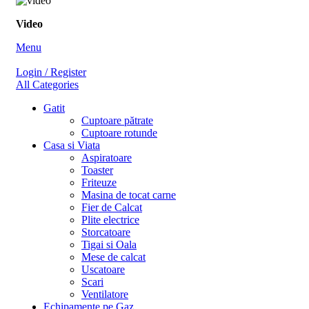
Video
Menu
Login / Register
All Categories
Gatit
Cuptoare pătrate
Cuptoare rotunde
Casa si Viata
Aspiratoare
Toaster
Friteuze
Masina de tocat carne
Fier de Calcat
Plite electrice
Storcatoare
Tigai si Oala
Mese de calcat
Uscatoare
Scari
Ventilatore
Echipamente pe Gaz