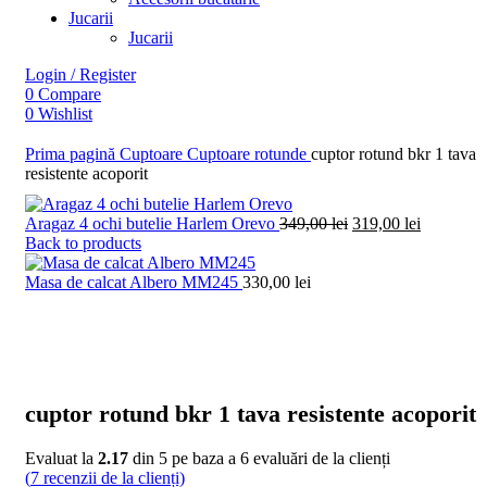
Jucarii
Jucarii
Login / Register
0
Compare
0
Wishlist
0
items
0,00
lei
Prima pagină
Cuptoare
Cuptoare rotunde
cuptor rotund bkr 1 tava
Search
resistente acoporit
Prețul
Prețul
Aragaz 4 ochi butelie Harlem Orevo
349,00
lei
319,00
lei
inițial
curent
Back to products
a
este:
fost:
319,00 lei
Masa de calcat Albero MM245
330,00
lei
349,00 lei.
Click to enlarge
cuptor rotund bkr 1 tava resistente acoporit
Evaluat la
2.17
din 5 pe baza a
6
evaluări de la clienți
(
7
recenzii de la clienți)