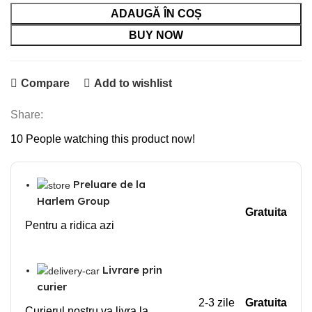
fost:
319,00 lei.
ADAUGĂ ÎN COȘ
340,00 lei.
BUY NOW
Compare
Add to wishlist
Share:
10
People watching this product now!
Preluare de la
Harlem Group
Gratuita
Pentru a ridica azi
Livrare prin
curier
2-3 zile
Gratuita
Curierul nostru va livra la