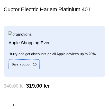
Cuptor Electric Harlem Platinium 40 L
Apple Shopping Event
Hurry and get discounts on all Apple devices up to 20%
Sale_coupon_15
Prețul
Prețul
319,00
lei
340,00
lei
inițial
curent
a
este: