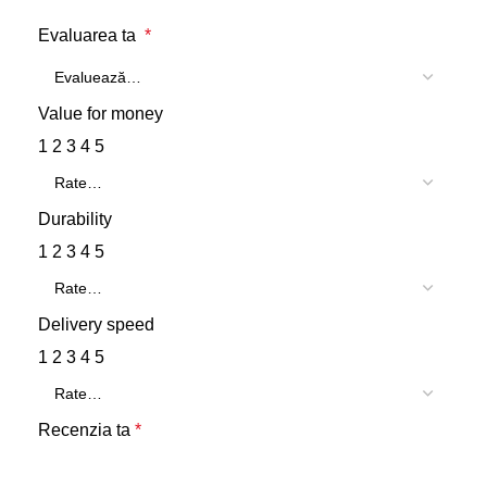
Evaluarea ta
*
Value for money
1
2
3
4
5
Durability
1
2
3
4
5
Delivery speed
1
2
3
4
5
Recenzia ta
*