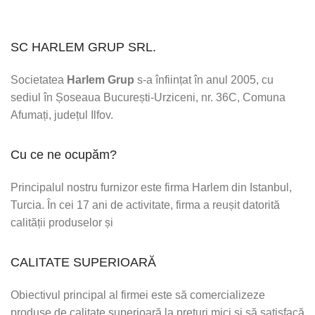
SC HARLEM GRUP SRL.
Societatea
Harlem Grup
s-a înființat în anul 2005, cu
sediul în Șoseaua București-Urziceni, nr. 36C, Comuna
Afumați, județul Ilfov.
Cu ce ne ocupăm?
Principalul nostru furnizor este firma Harlem din Istanbul,
Turcia. În cei 17 ani de activitate, firma a reușit datorită
calității produselor și
CALITATE SUPERIOARĂ
Obiectivul principal al firmei este să comercializeze
produse de calitate superioară la prețuri mici și să satisfacă