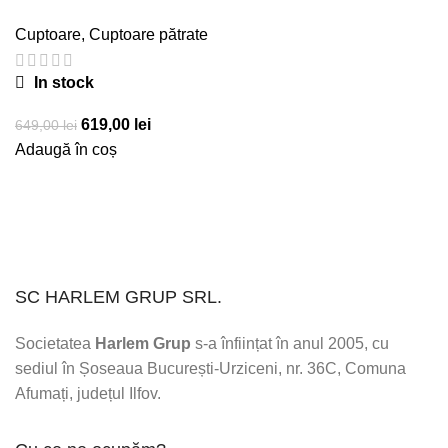
Cuptoare
,
Cuptoare pătrate
In stock
Prețul
Prețul
619,00
lei
649,00
lei
inițial
curent
Adaugă în coș
a
este:
fost:
619,00 lei.
649,00 lei.
SC HARLEM GRUP SRL.
Societatea
Harlem Grup
s-a înființat în anul 2005, cu
sediul în Șoseaua București-Urziceni, nr. 36C, Comuna
Afumați, județul Ilfov.