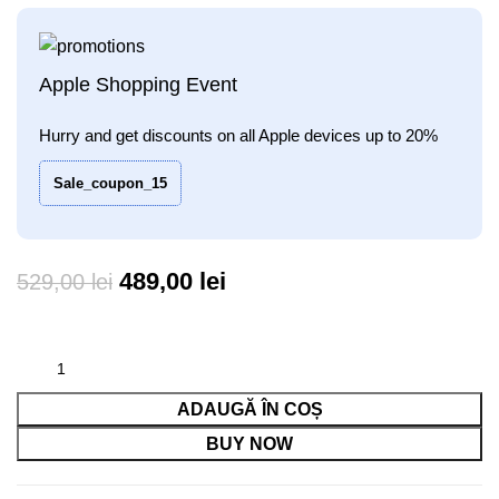
Apple Shopping Event
Hurry and get discounts on all Apple devices up to 20%
Sale_coupon_15
Prețul
Prețul
489,00
lei
529,00
lei
inițial
curent
a
este:
fost:
489,00 lei.
ADAUGĂ ÎN COȘ
529,00 lei.
BUY NOW