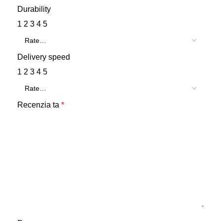
Durability
1
2
3
4
5
Delivery speed
1
2
3
4
5
Recenzia ta
*