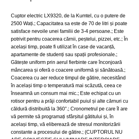
Cuptor electric LX9320, de la Kumtel, cu o putere de
2500 Wați.; Capacitatea sa este de 70 de litri și poate
satisface nevoile unei familii de 3-4 persoane.; Este
potrivit pentru coacerea cărnii, peștelui, pizzei, etc.; În
același timp, poate fi utilizat în case de vacanță,
apartamente de studenți sau spații profesionale.;
Gătește uniform prin aerul fierbinte care înconjoară
mâncarea și oferă o coacere uniformă și sănătoasă.;
Coacerea cu aer reduce timpul de gătire, necesitând
în același timp o temperatură mai scăzută, ceea ce
înseamnă un consum mai mic.; Este echipat cu un
rotisor pentru a prăji confortabil puiul și alte cărnuri cu
căldură distribuită la 360°.; Cronometrul pe care îl are
vă permite să programați sfârșitul gătitului și, în
același timp, vă eliberează de stresul monitorizării
constante a procesului de gătire.; (CUPTORUL NU