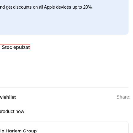
nd get discounts on all Apple devices up to 20%
Stoc epuizat
Share:
wishlist
product now!
 la Harlem Group