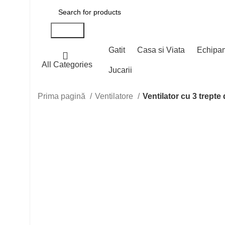
Search
Gatit
Casa si Viata
Echipa
All Categories
Jucarii
Prima pagină
Ventilatore
Ventilator cu 3 trepte
Click to enlarge