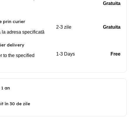
Gratuita
e prin curier
2-3 zile
Gratuita
a la adresa specificată
er delivery
1-3 Days
Free
r to the specified
 1 an
t în 30 de zile