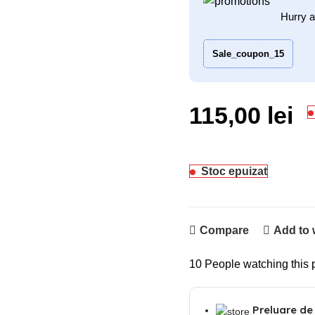
Hurry a
Sale_coupon_15
115,00
lei
Stoc epuizat
Compare
Add to 
10
People watching this 
Preluare de