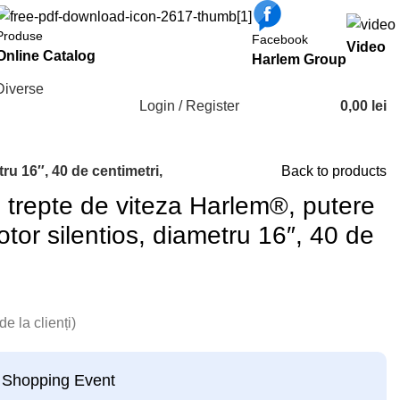
Produse
Facebook
Video
Online Catalog
Harlem Group
Diverse
Login / Register
0,00
lei
ru 16″, 40 de centimetri,
Back to products
3 trepte de viteza Harlem®, putere
or silentios, diametru 16″, 40 de
e la clienți)
 Shopping Event