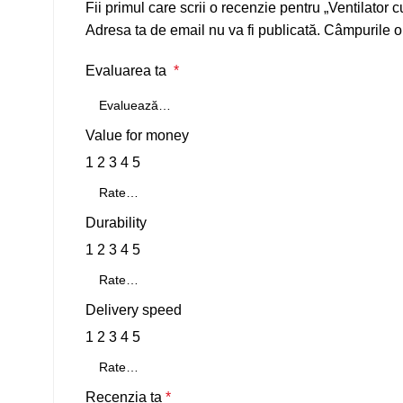
Fii primul care scrii o recenzie pentru „Ventilator
Adresa ta de email nu va fi publicată.
Câmpurile ob
Evaluarea ta
*
Value for money
1
2
3
4
5
Durability
1
2
3
4
5
Delivery speed
1
2
3
4
5
Recenzia ta
*