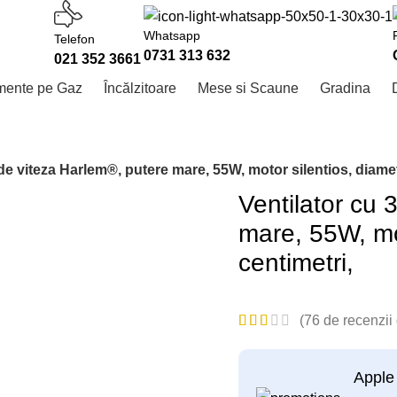
Whatsapp
Telefon
0731 313 632
021 352 3661
mente pe Gaz
Încălzitoare
Mese si Scaune
Gradina
 de viteza Harlem®, putere mare, 55W, motor silentios, diamet
Ventilator cu 
mare, 55W, mot
centimetri,
(
76
de recenzii d
Apple