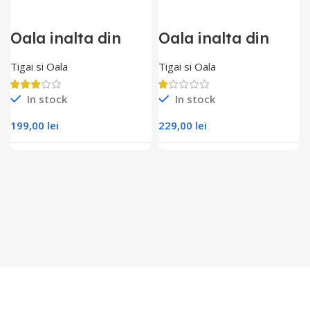
Oala inalta din
Oala inalta din
inox ERENA Cu
inox ERENA Cu
capac inclus,
capac inclus,
Tigai si Oala
Tigai si Oala
cratita inox, 30 cm
cratita inox, 32cm
In stock
In stock
199,00
lei
229,00
lei