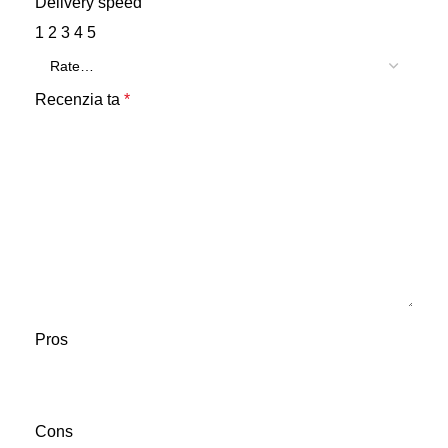
Delivery speed
1
2
3
4
5
Recenzia ta
*
Pros
Cons