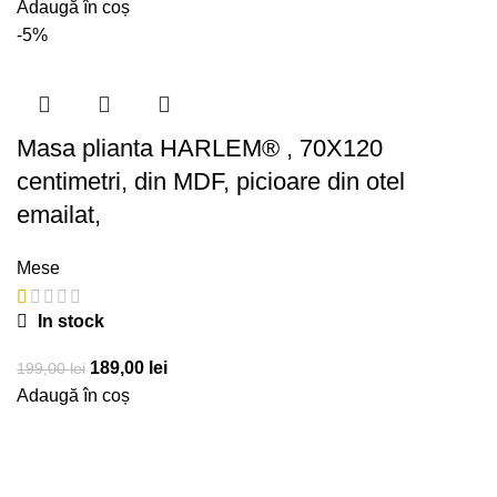
inițial
curent
Adaugă în coș
a
este:
-5%
fost:
179,00 lei.
189,00 lei.
Masa plianta HARLEM® , 70X120
centimetri, din MDF, picioare din otel
emailat,
Mese
In stock
Prețul
Prețul
189,00
lei
199,00
lei
inițial
curent
Adaugă în coș
a
este:
fost:
189,00 lei.
199,00 lei.