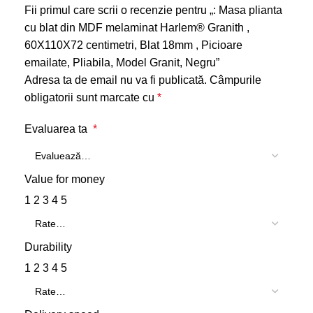
Fii primul care scrii o recenzie pentru „: Masa plianta
cu blat din MDF melaminat Harlem® Granith ,
60X110X72 centimetri, Blat 18mm , Picioare
emailate, Pliabila, Model Granit, Negru”
Adresa ta de email nu va fi publicată.
Câmpurile
obligatorii sunt marcate cu
*
Evaluarea ta
*
Value for money
1
2
3
4
5
Durability
1
2
3
4
5