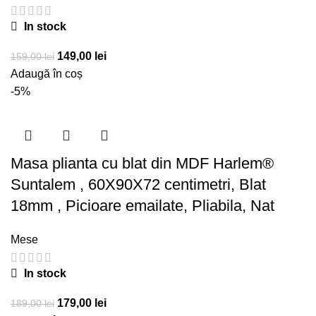
In stock
Prețul
Prețul
149,00
lei
159,00
lei
inițial
curent
Adaugă în coș
a
este:
-5%
fost:
149,00 lei.
159,00 lei.
Masa plianta cu blat din MDF Harlem®
Suntalem , 60X90X72 centimetri, Blat
18mm , Picioare emailate, Pliabila, Nat
Mese
In stock
Prețul
Prețul
179,00
lei
189,00
lei