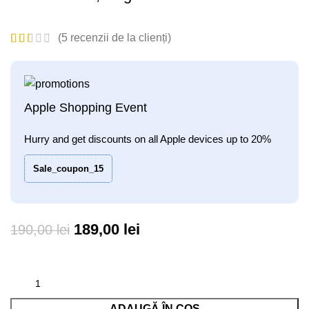
(
5
recenzii de la clienți)
Apple Shopping Event
Hurry and get discounts on all Apple devices up to 20%
Sale_coupon_15
Prețul
Prețul
189,00
lei
190,00
lei
inițial
curent
a
este:
fost:
189,00 lei.
ADAUGĂ ÎN COȘ