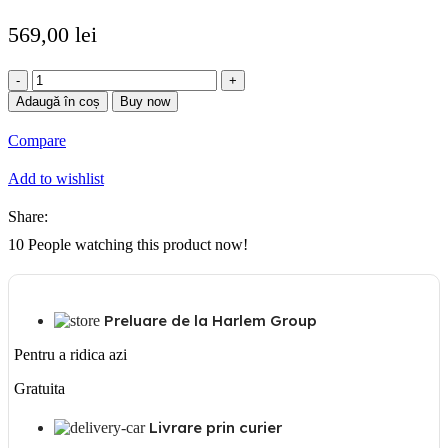
569,00
lei
Cantitate
Masa
Adaugă în coș
Buy now
de
calcat
Compare
smart
board
Add to wishlist
Share:
10
People watching this product now!
Preluare de la Harlem Group
Pentru a ridica azi
Gratuita
Livrare prin curier