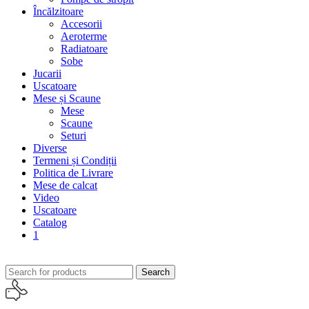
Încălzitoare
Accesorii
Aeroterme
Radiatoare
Sobe
Jucarii
Uscatoare
Mese și Scaune
Mese
Scaune
Seturi
Diverse
Termeni și Condiții
Politica de Livrare
Mese de calcat
Video
Uscatoare
Catalog
1
Search