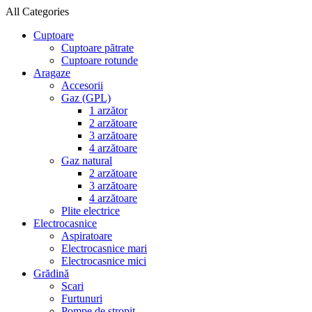
All Categories
Cuptoare
Cuptoare pătrate
Cuptoare rotunde
Aragaze
Accesorii
Gaz (GPL)
1 arzător
2 arzătoare
3 arzătoare
4 arzătoare
Gaz natural
2 arzătoare
3 arzătoare
4 arzătoare
Plite electrice
Electrocasnice
Aspiratoare
Electrocasnice mari
Electrocasnice mici
Grădină
Scari
Furtunuri
Pompe de stropit