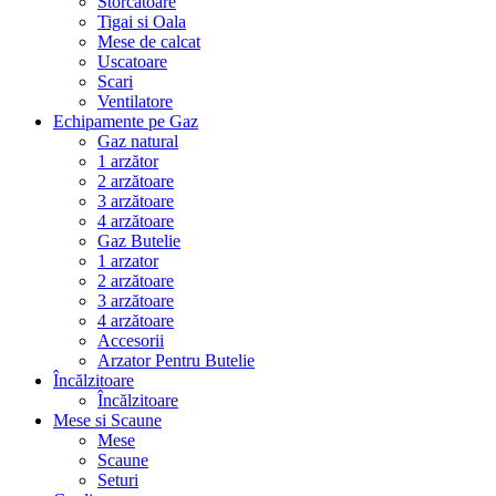
Storcatoare
Tigai si Oala
Mese de calcat
Uscatoare
Scari
Ventilatore
Echipamente pe Gaz
Gaz natural
1 arzător
2 arzătoare
3 arzătoare
4 arzătoare
Gaz Butelie
1 arzator
2 arzătoare
3 arzătoare
4 arzătoare
Accesorii
Arzator Pentru Butelie
Încălzitoare
Încălzitoare
Mese si Scaune
Mese
Scaune
Seturi