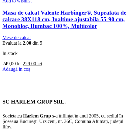
Add to wishlist
Masa de calcat Valente Harbinger®, Suprafata de
calcare 38X118 cm, Inaltime ajustabila 55-90 cm,
Monobloc, Bumbac 100%, Multicolor
Mese de calcat
Evaluat la
2.00
din 5
In stock
Prețul
Prețul
249,00
lei
229,00
lei
inițial
curent
Adaugă în coș
a
este:
fost:
229,00 lei.
249,00 lei.
SC HARLEM GRUP SRL.
Societatea
Harlem Grup
s-a înființat în anul 2005, cu sediul în
Șoseaua București-Urziceni, nr. 36C, Comuna Afumați, județul
Ilfov.