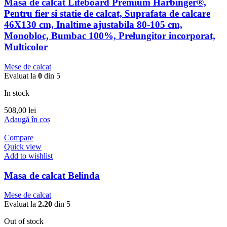
Masa de calcat Lifeboard Premium Harbinger®,
Pentru fier si statie de calcat, Suprafata de calcare
46X130 cm, Inaltime ajustabila 80-105 cm,
Monobloc, Bumbac 100%, Prelungitor incorporat,
Multicolor
Mese de calcat
Evaluat la
0
din 5
In stock
508,00
lei
Adaugă în coș
Compare
Quick view
Add to wishlist
Masa de calcat Belinda
Mese de calcat
Evaluat la
2.20
din 5
Out of stock