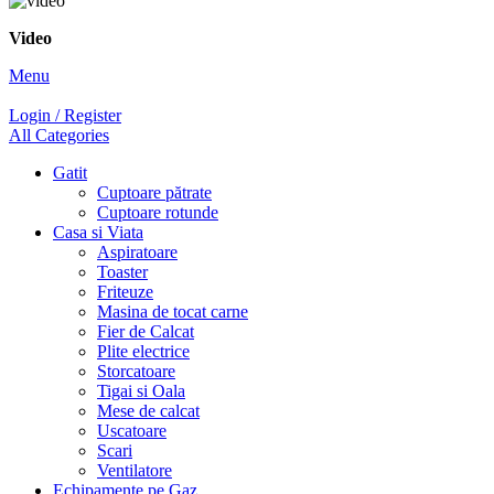
Video
Menu
Login / Register
All Categories
Gatit
Cuptoare pătrate
Cuptoare rotunde
Casa si Viata
Aspiratoare
Toaster
Friteuze
Masina de tocat carne
Fier de Calcat
Plite electrice
Storcatoare
Tigai si Oala
Mese de calcat
Uscatoare
Scari
Ventilatore
Echipamente pe Gaz