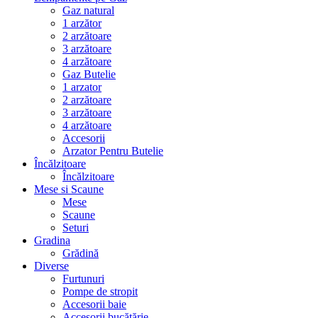
Gaz natural
1 arzător
2 arzătoare
3 arzătoare
4 arzătoare
Gaz Butelie
1 arzator
2 arzătoare
3 arzătoare
4 arzătoare
Accesorii
Arzator Pentru Butelie
Încălzitoare
Încălzitoare
Mese si Scaune
Mese
Scaune
Seturi
Gradina
Grădină
Diverse
Furtunuri
Pompe de stropit
Accesorii baie
Accesorii bucătărie