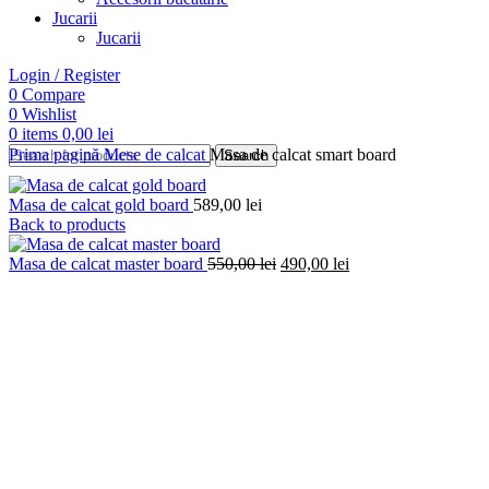
Jucarii
Jucarii
Login / Register
0
Compare
0
Wishlist
0
items
0,00
lei
Prima pagină
Mese de calcat
Masa de calcat smart board
Search
Masa de calcat gold board
589,00
lei
Back to products
Prețul
Prețul
Masa de calcat master board
550,00
lei
490,00
lei
inițial
curent
a
este:
fost:
490,00 lei.
550,00 lei.
Click to enlarge