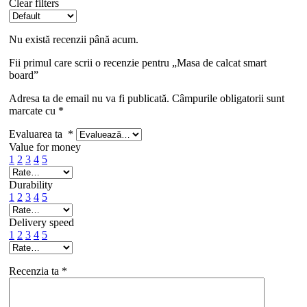
Clear filters
Nu există recenzii până acum.
Fii primul care scrii o recenzie pentru „Masa de calcat smart
board”
Adresa ta de email nu va fi publicată.
Câmpurile obligatorii sunt
marcate cu
*
Evaluarea ta
*
Value for money
1
2
3
4
5
Durability
1
2
3
4
5
Delivery speed
1
2
3
4
5
Recenzia ta
*