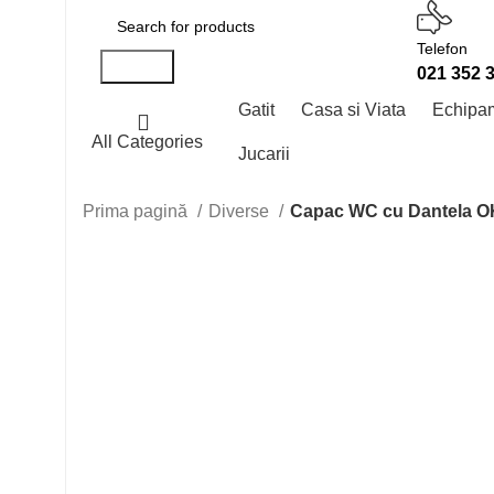
Telefon
Search
021 352 
Gatit
Casa si Viata
Echipa
All Categories
Jucarii
Prima pagină
Diverse
Capac WC cu Dantela 
Click to enlarge