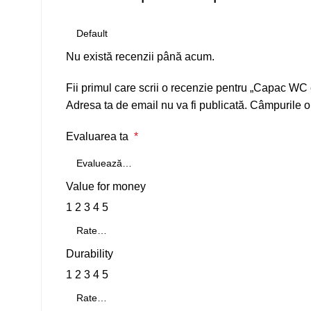
Nu există recenzii până acum.
Fii primul care scrii o recenzie pentru „Capac 
Adresa ta de email nu va fi publicată.
Câmpurile ob
Evaluarea ta
*
Value for money
1
2
3
4
5
Durability
1
2
3
4
5