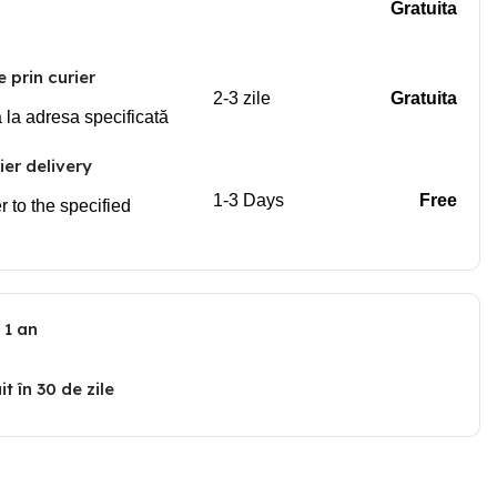
Gratuita
e prin curier
2-3 zile
Gratuita
a la adresa specificată
er delivery
1-3 Days
Free
r to the specified
 1 an
t în 30 de zile