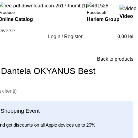
Produse
Facebook
Video
Online Catalog
Harlem Group
Diverse
Login / Register
0,00
lei
Back to products
 Dantela OKYANUS Best
 clienți)
 Shopping Event
nd get discounts on all Apple devices up to 20%