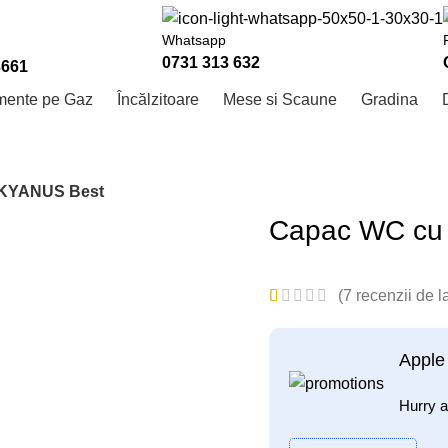
Whatsapp
0731 313 632
3661
mente pe Gaz
Încălzitoare
Mese si Scaune
Gradina
OKYANUS Best
Capac WC cu
(
7
recenzii de la
Apple
Hurry a