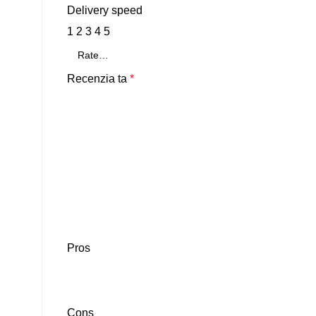
Delivery speed
1
2
3
4
5
Recenzia ta
*
Pros
Cons