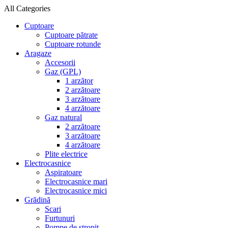
All Categories
Cuptoare
Cuptoare pătrate
Cuptoare rotunde
Aragaze
Accesorii
Gaz (GPL)
1 arzător
2 arzătoare
3 arzătoare
4 arzătoare
Gaz natural
2 arzătoare
3 arzătoare
4 arzătoare
Plite electrice
Electrocasnice
Aspiratoare
Electrocasnice mari
Electrocasnice mici
Grădină
Scari
Furtunuri
Pompe de stropit