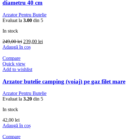
diametru 40 cm
Arzator Pentru Butelie
Evaluat la
3.00
din 5
In stock
Prețul
Prețul
249,00
lei
239,00
lei
inițial
curent
Adaugă în coș
a
este:
fost:
239,00 lei.
Compare
249,00 lei.
Quick view
Add to wishlist
Arzator butelie camping (voiaj) pe gaz filet mare
Arzator Pentru Butelie
Evaluat la
3.20
din 5
In stock
42,00
lei
Adaugă în coș
Compare