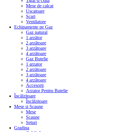
Tigai si Oala
Mese de calcat
Uscatoare
Scari
Ventilatore
Echipamente pe Gaz
Gaz natural
1 arzător
2 arzătoare
3 arzătoare
4 arzătoare
Gaz Butelie
1 arzator
2 arzătoare
3 arzătoare
4 arzătoare
Accesorii
Arzator Pentru Butelie
Încălzitoare
Încălzitoare
Mese si Scaune
Mese
Scaune
Seturi
Gradina