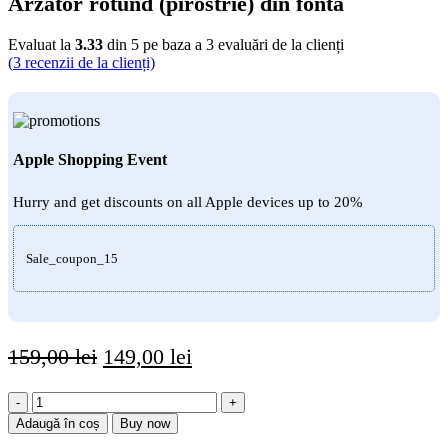
Arzator rotund (pirostrie) din fonta
Evaluat la
3.33
din 5 pe baza a
3
evaluări de la clienți
(
3
recenzii de la clienți)
Apple Shopping Event
Hurry and get discounts on all Apple devices up to 20%
Sale_coupon_15
Prețul
Prețul
159,00
lei
149,00
lei
inițial
curent
Cantitate
a
este:
Arzator
Adaugă în coș
Buy now
fost:
149,00 lei.
rotund