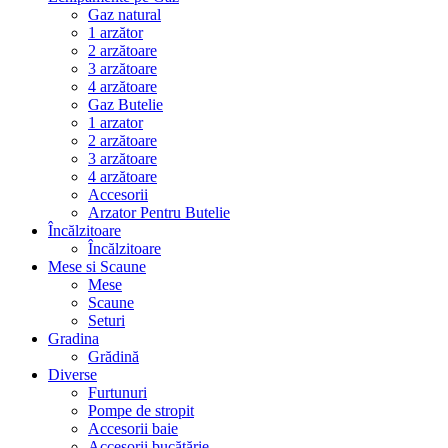
Gaz natural
1 arzător
2 arzătoare
3 arzătoare
4 arzătoare
Gaz Butelie
1 arzator
2 arzătoare
3 arzătoare
4 arzătoare
Accesorii
Arzator Pentru Butelie
Încălzitoare
Încălzitoare
Mese si Scaune
Mese
Scaune
Seturi
Gradina
Grădină
Diverse
Furtunuri
Pompe de stropit
Accesorii baie
Accesorii bucătărie