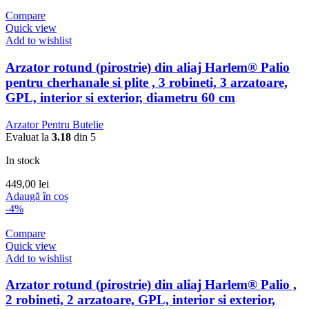
Compare
Quick view
Add to wishlist
Arzator rotund (pirostrie) din aliaj Harlem® Palio
pentru cherhanale si plite , 3 robineti, 3 arzatoare,
GPL, interior si exterior, diametru 60 cm
Arzator Pentru Butelie
Evaluat la
3.18
din 5
In stock
449,00
lei
Adaugă în coș
-4%
Compare
Quick view
Add to wishlist
Arzator rotund (pirostrie) din aliaj Harlem® Palio ,
2 robineti, 2 arzatoare, GPL, interior si exterior,