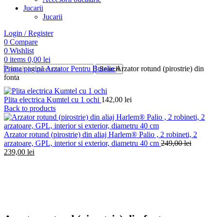
Jucarii
Jucarii
Login / Register
0
Compare
0
Wishlist
0
items
0,00
lei
Prima pagină
Arzator Pentru Butelie
Arzator rotund (pirostrie) din
Search
fonta
Plita electrica Kumtel cu 1 ochi
142,00
lei
Back to products
Arzator rotund (pirostrie) din aliaj Harlem® Palio , 2 robineti, 2
Prețul
arzatoare, GPL, interior si exterior, diametru 40 cm
249,00
lei
Prețul
inițial
239,00
lei
curent
a
-6%
este:
fost:
239,00 lei.
249,00 l
Click to enlarge