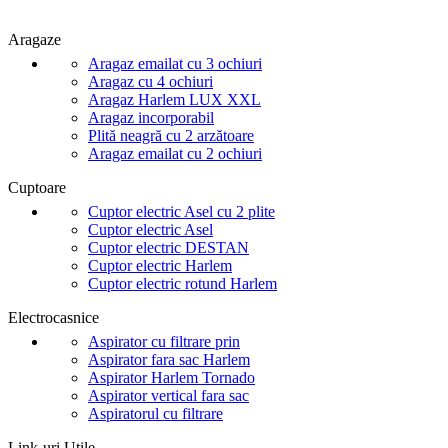
Aragaze
Aragaz emailat cu 3 ochiuri
Aragaz cu 4 ochiuri
Aragaz Harlem LUX XXL
Aragaz incorporabil
Plită neagră cu 2 arzătoare
Aragaz emailat cu 2 ochiuri
Cuptoare
Cuptor electric Asel cu 2 plite
Cuptor electric Asel
Cuptor electric DESTAN
Cuptor electric Harlem
Cuptor electric rotund Harlem
Electrocasnice
Aspirator cu filtrare prin
Aspirator fara sac Harlem
Aspirator Harlem Tornado
Aspirator vertical fara sac
Aspiratorul cu filtrare
Link-uri Utile