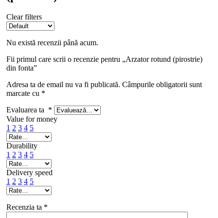
Clear filters
Nu există recenzii până acum.
Fii primul care scrii o recenzie pentru „Arzator rotund (pirostrie)
din fonta”
Adresa ta de email nu va fi publicată.
Câmpurile obligatorii sunt
marcate cu
*
Evaluarea ta
*
Value for money
1
2
3
4
5
Durability
1
2
3
4
5
Delivery speed
1
2
3
4
5
Recenzia ta
*