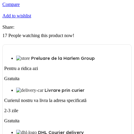
(pirostrie)
159,00 lei.
Compare
din
fonta
Add to wishlist
Share:
17
People watching this product now!
Preluare de la Harlem Group
Pentru a ridica azi
Gratuita
Livrare prin curier
Curierul nostru va livra la adresa specificată
2-3 zile
Gratuita
DHL Courier delivery