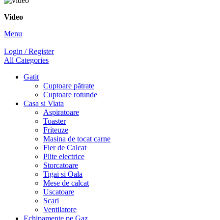
Video
Menu
Login / Register
All Categories
Gatit
Cuptoare pătrate
Cuptoare rotunde
Casa si Viata
Aspiratoare
Toaster
Friteuze
Masina de tocat carne
Fier de Calcat
Plite electrice
Storcatoare
Tigai si Oala
Mese de calcat
Uscatoare
Scari
Ventilatore
Echipamente pe Gaz