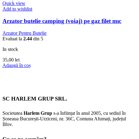
Quick view
Add to wishlist
Arzator butelie camping (voiaj) pe gaz filet mıc
Arzator Pentru Butelie
Evaluat la
2.44
din 5
In stock
35,00
lei
Adaugă în coș
SC HARLEM GRUP SRL.
Societatea
Harlem Grup
s-a înființat în anul 2005, cu sediul în
Șoseaua București-Urziceni, nr. 36C, Comuna Afumați, județul
Ilfov.
Cu ce ne ocupăm?