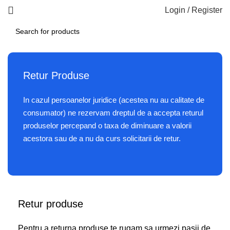
Login / Register
Retur Produse
In cazul persoanelor juridice (acestea nu au calitate de
consumator) ne rezervam dreptul de a accepta returul
produselor percepand o taxa de diminuare a valorii
acestora sau de a nu da curs solicitarii de retur.
Retur produse
Pentru a returna produse te rugam sa urmezi pasii de