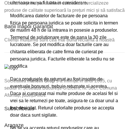
ulterioara nu va fi luata in considerare.
Obiectivul principal al firmei este să comercializeze
produse de calitate superioară la prețuri mici și să satisfacă
Modificarea datelor de facturare de pe persoana
fizica pe persoana juridica se poate solicita in termen
Banii Înapoi Garantat
de maxim 48 h de la intrarea in posesie a produselor.
Termenul de solutionare este de pana la 30 zile
Clienții mulțumiți sunt cea mai bună reclamă a noastră
lucratoare. Se pot modifica doar facturile care au
chitanta eliberata de catre firma de curierat pe
persoana juridica. Facturile eliberate la sediu nu se
modifica
Daca produsele de returnat au fost insotite de
Societatea
Harlem Grup
s-a înființat în anul 2005, cu
eventuale bonusuri, trebuie returnate si acestea.
sediul în Șoseaua București-Urziceni, nr. 36C, Comuna
Daca ai cumparat mai multe produse de acelasi fel si
Afumați, județul Ilfov.
vrei sa le returnezi pe toate, asigura-te ca doar unul a
fost desigilat. Returul celorlalte produse se accepta
Subscribe us
doar daca sunt sigilate.
Aragaze
Nu se va accepta returul produselor care au