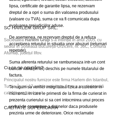
lipsa, certificate de garantie lipsa, ne rezervam
dreptul de a opri o suma din valoarea produsului
(valoare cu TVA), suma ce va fi comunicata dupa
evaluarea prejudiciilor aduse.
SC HARLEM GRUP SRL.
De asemenea, ne rezervam dreptul de a refuza
Societatea
Harlem Grup
s-a înființat în anul 2005, cu
acceptarea returului in situatia unor abuzuri (returnari
sediul în Șoseaua București-Urziceni, nr. 36C, Comuna
repetate).
Afumați, județul Ilfov.
Suma aferenta returului se ramburseaza intr-un cont
Cu ce ne ocupăm?
bancar valid (in lei) deschis pe numele titularului de
factura.
Principalul nostru furnizor este firma Harlem din Istanbul,
Turcia. În cei 17 ani de activitate, firma a reușit datorită
Te rugam sa verifici integritatea fizica a coletelor in
calității produselor și
momentul in care le primesti de la firma de curierat in
prezenta curierului si sa ceri intocmirea unui proces
verbal de constatare a daunelor daca produsele
CALITATE SUPERIOARĂ
prezinta urme de deteriorare. Orice reclamatie